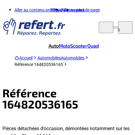
Aller au contenu principal
70%
d'économies
Aller au pied de page
0
Auto
Moto
Scooter
Quad
Accueil
Automobiles
Automobiles
Référence 164820536165
Référence
164820536165
Pièces détachées d’occasion, démontées notamment sur les