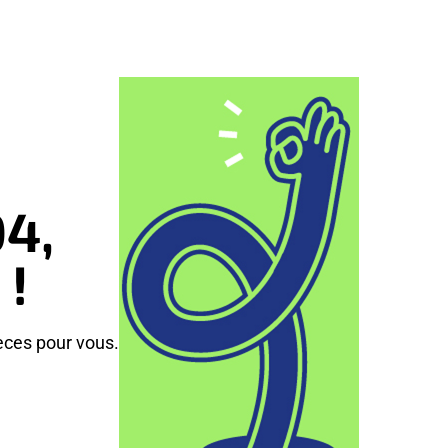
04,
 !
èces pour vous.