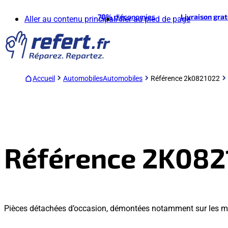
70%
d'économies
Livraison gra
Aller au contenu principal
Aller au pied de page
Accueil
Automobiles
Automobiles
Référence 2k0821022
Référence 2K082
Pièces détachées d’occasion, démontées notamment sur les 