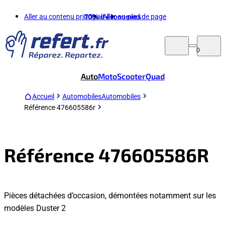
Aller au contenu principal
70%
d'économies
Aller au pied de page
0
Auto
Moto
Scooter
Quad
Accueil
Automobiles
Automobiles
Référence 476605586r
Référence 476605586R
Pièces détachées d’occasion, démontées notamment sur les
modèles Duster 2