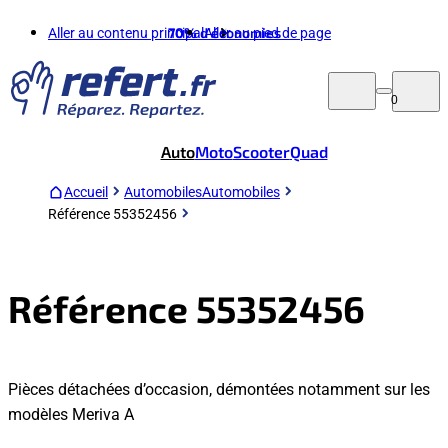
Aller au contenu principal
70%
d'économies
Aller au pied de page
0
Auto
Moto
Scooter
Quad
Accueil
Automobiles
Automobiles
Référence 55352456
Référence 55352456
Pièces détachées d’occasion, démontées notamment sur les
modèles Meriva A