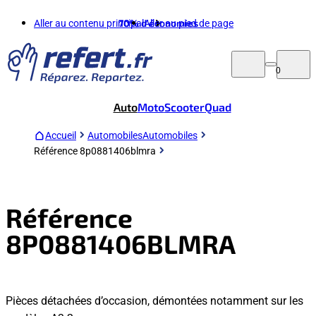
Aller au contenu principal
70%
d'économies
Aller au pied de page
0
Auto
Moto
Scooter
Quad
Accueil
Automobiles
Automobiles
Référence 8p0881406blmra
Référence
8P0881406BLMRA
Pièces détachées d’occasion, démontées notamment sur les