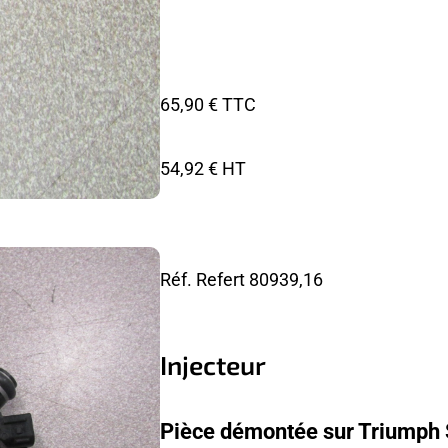
65,90 € TTC
54,92 € HT
Réf. Refert
80939,16
Injecteur
Pièce démontée sur Triumph 