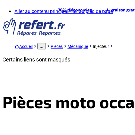
70%
d'économies
Livraison gra
Aller au contenu principal
Aller au pied de page
Accueil
Pièces
Mécanique
Injecteur
...
Certains liens sont masqués
Pièces moto occas