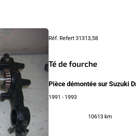
Réf. Refert
31313,58
Té de fourche
Pièce démontée sur Suzuki D
1991
- 1993
10613 km