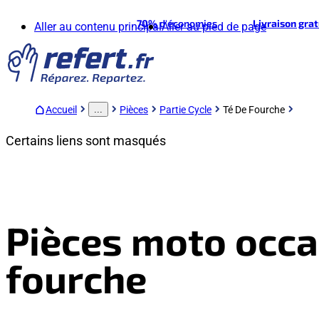
70%
d'économies
Livraison gra
Aller au contenu principal
Aller au pied de page
Accueil
Pièces
Partie Cycle
Té De Fourche
...
Certains liens sont masqués
Pièces moto occa
fourche