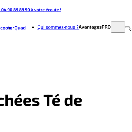
t 04 90 89 89 50
à votre écoute !
Avantages
PRO
Qui sommes-nous ?
Scooter
Quad
0
chées Té de