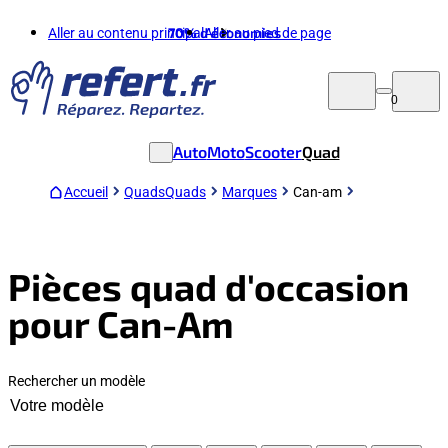
Aller au contenu principal
70%
d'économies
Aller au pied de page
0
Auto
Moto
Scooter
Quad
Accueil
Quads
Quads
Marques
Can-am
Pièces quad d'occasion
pour Can-Am
Rechercher un modèle