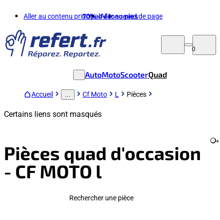
Aller au contenu principal
70%
d'économies
Aller au pied de page
0
Auto
Moto
Scooter
Quad
Accueil
Cf Moto
L
Pièces
...
Certains liens sont masqués
+
Pièces quad d'occasion
- CF MOTO l
Rechercher une pièce