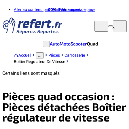
Aller au contenu principal
70%
d'économies
Aller au pied de page
0
Auto
Moto
Scooter
Quad
Accueil
Pièces
Carrosserie
...
Boîtier Régulateur De Vitesse
Certains liens sont masqués
Pièces quad occasion :
Pièces détachées Boîtier
régulateur de vitesse