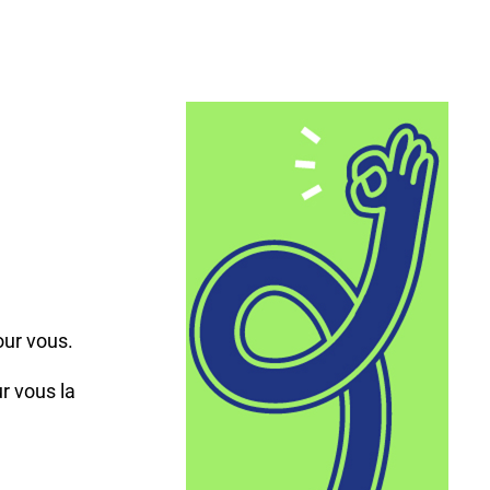
,
our vous.
r vous la