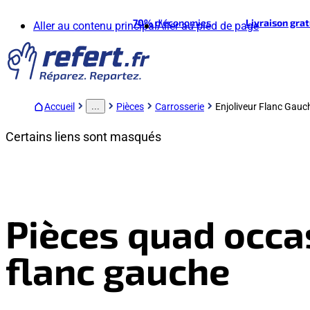
70%
d'économies
Livraison gra
Aller au contenu principal
Aller au pied de page
Accueil
Pièces
Carrosserie
Enjoliveur Flanc Gauc
...
Certains liens sont masqués
Pièces quad occas
flanc gauche