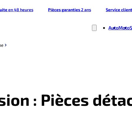
tuite
en 48 heures
Pièces garanties
2 ans
Service clien
Auto
Moto
he
ion : Pièces déta