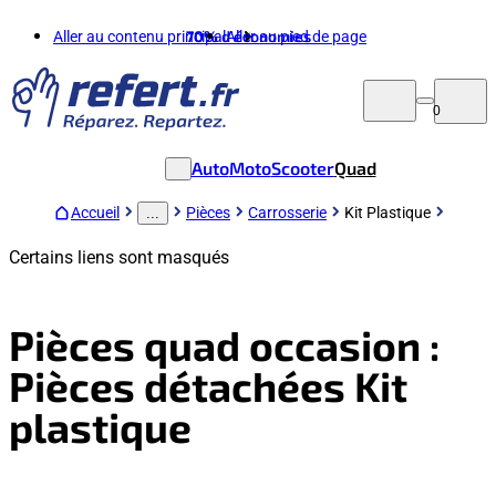
Aller au contenu principal
70%
d'économies
Aller au pied de page
0
Auto
Moto
Scooter
Quad
Accueil
Pièces
Carrosserie
Kit Plastique
...
Certains liens sont masqués
Pièces quad occasion :
Pièces détachées Kit
plastique