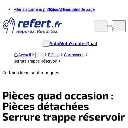
Aller au contenu principal
70%
d'économies
Aller au pied de page
0
Auto
Moto
Scooter
Quad
Accueil
Pièces
Carrosserie
...
Serrure Trappe Réservoir
Certains liens sont masqués
Pièces quad occasion :
Pièces détachées
Serrure trappe réservoir