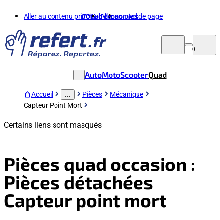
Aller au contenu principal
70%
d'économies
Aller au pied de page
0
Auto
Moto
Scooter
Quad
Accueil
Pièces
Mécanique
...
Capteur Point Mort
Certains liens sont masqués
Pièces quad occasion :
Pièces détachées
Capteur point mort