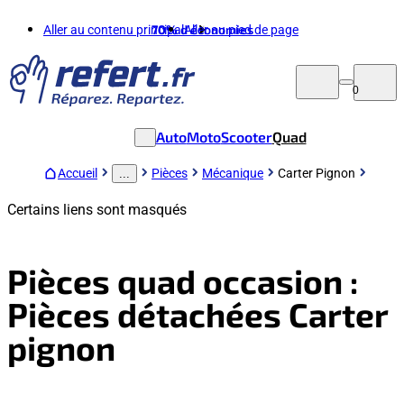
Aller au contenu principal
70%
d'économies
Aller au pied de page
0
Auto
Moto
Scooter
Quad
Accueil
Pièces
Mécanique
Carter Pignon
...
Certains liens sont masqués
Pièces quad occasion :
Pièces détachées Carter
pignon