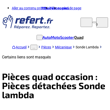
Aller au contenu principal
70%
d'économies
Aller au pied de page
0
Auto
Moto
Scooter
Quad
Accueil
Pièces
Mécanique
Sonde Lambda
...
Certains liens sont masqués
Pièces quad occasion :
Pièces détachées Sonde
lambda