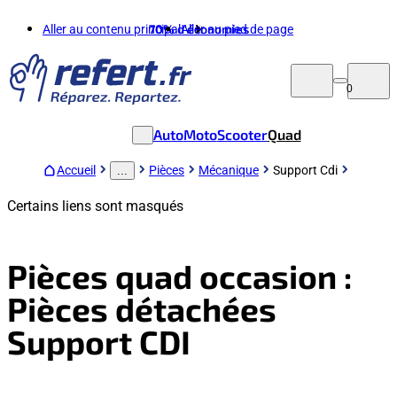
Aller au contenu principal
70%
d'économies
Aller au pied de page
0
Auto
Moto
Scooter
Quad
Accueil
Pièces
Mécanique
Support Cdi
...
Certains liens sont masqués
Pièces quad occasion :
Pièces détachées
Support CDI