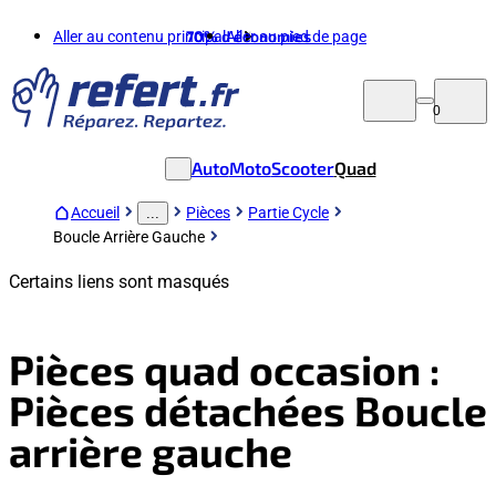
Aller au contenu principal
70%
d'économies
Aller au pied de page
0
Auto
Moto
Scooter
Quad
Accueil
Pièces
Partie Cycle
...
Boucle Arrière Gauche
Certains liens sont masqués
Pièces quad occasion :
Pièces détachées Boucle
arrière gauche