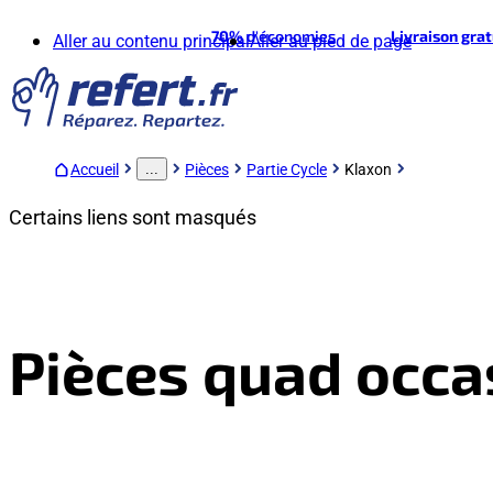
70%
d'économies
Livraison gra
Aller au contenu principal
Aller au pied de page
Accueil
Pièces
Partie Cycle
Klaxon
...
Certains liens sont masqués
Pièces quad occa