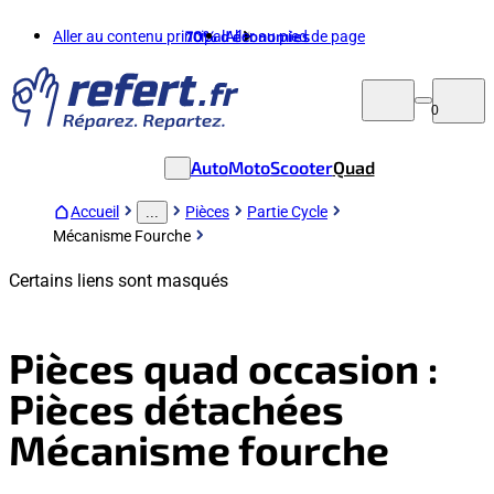
Aller au contenu principal
70%
d'économies
Aller au pied de page
0
Auto
Moto
Scooter
Quad
Accueil
Pièces
Partie Cycle
...
Mécanisme Fourche
Certains liens sont masqués
Pièces quad occasion :
Pièces détachées
Mécanisme fourche