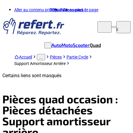
Aller au contenu principal
70%
d'économies
Aller au pied de page
0
Auto
Moto
Scooter
Quad
Accueil
Pièces
Partie Cycle
...
Support Amortisseur Arrière
Certains liens sont masqués
Pièces quad occasion :
Pièces détachées
Support amortisseur
arrière