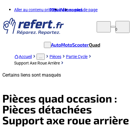
Aller au contenu principal
70%
d'économies
Aller au pied de page
0
Auto
Moto
Scooter
Quad
Accueil
Pièces
Partie Cycle
...
Support Axe Roue Arrière
Certains liens sont masqués
Pièces quad occasion :
Pièces détachées
Support axe roue arrière