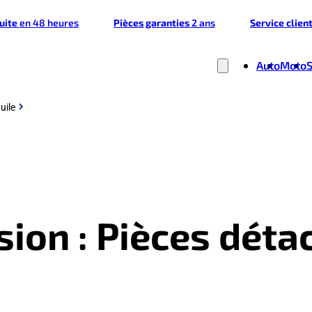
tuite
en 48 heures
Pièces garanties
2 ans
Service clien
Auto
Moto
uile
sion : Pièces dét