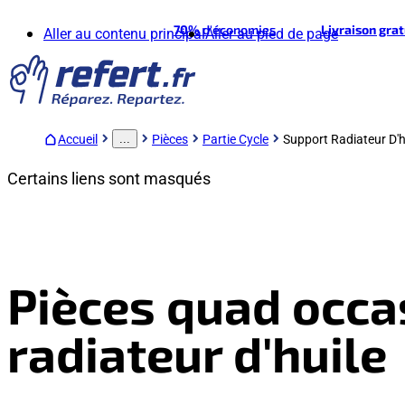
70%
d'économies
Livraison gra
Aller au contenu principal
Aller au pied de page
Accueil
Pièces
Partie Cycle
Support Radiateur D'h
...
Certains liens sont masqués
Pièces quad occa
radiateur d'huile