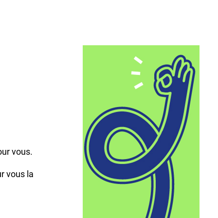
,
our vous.
r vous la