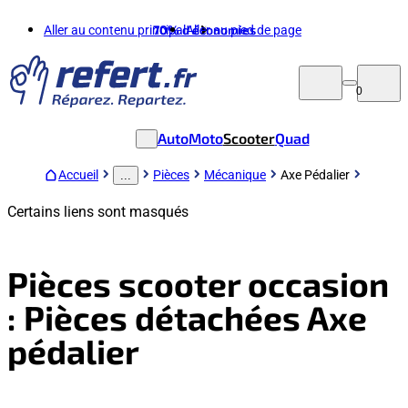
Aller au contenu principal
70%
d'économies
Aller au pied de page
0
Auto
Moto
Scooter
Quad
Accueil
Pièces
Mécanique
Axe Pédalier
...
Certains liens sont masqués
Pièces scooter occasion
: Pièces détachées Axe
pédalier