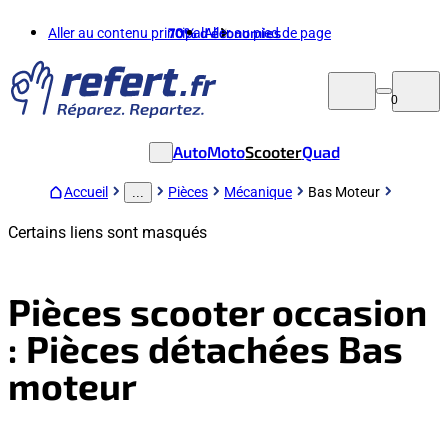
Aller au contenu principal
70%
d'économies
Aller au pied de page
0
Auto
Moto
Scooter
Quad
Accueil
Pièces
Mécanique
Bas Moteur
...
Certains liens sont masqués
Pièces scooter occasion
: Pièces détachées Bas
moteur