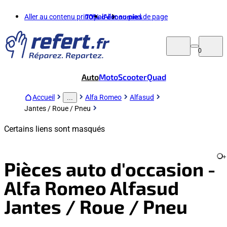
Aller au contenu principal
70%
d'économies
Aller au pied de page
0
Auto
Moto
Scooter
Quad
Accueil
Alfa Romeo
Alfasud
...
Jantes / Roue / Pneu
Certains liens sont masqués
+
Pièces auto d'occasion -
Alfa Romeo Alfasud
Jantes / Roue / Pneu