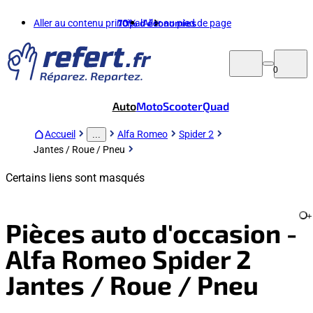
Aller au contenu principal
70%
d'économies
Aller au pied de page
0
Auto
Moto
Scooter
Quad
Accueil
Alfa Romeo
Spider 2
...
Jantes / Roue / Pneu
Certains liens sont masqués
+
Pièces auto d'occasion -
Alfa Romeo Spider 2
Jantes / Roue / Pneu