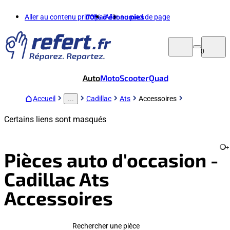
Aller au contenu principal
70%
d'économies
Aller au pied de page
0
Auto
Moto
Scooter
Quad
Accueil
Cadillac
Ats
Accessoires
...
Certains liens sont masqués
+
Pièces auto d'occasion -
Cadillac Ats
Accessoires
Rechercher une pièce