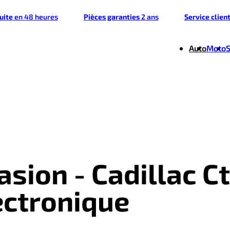
tuite
en 48 heures
Pièces garanties
2 ans
Service clien
Auto
Moto
asion - Cadillac C
lectronique