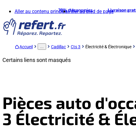
70%
d'économies
Livraison gra
Aller au contenu principal
Aller au pied de page
Accueil
Cadillac
Cts 3
Électricité & Électronique
...
Certains liens sont masqués
Pièces auto d'occ
3 Électricité & É