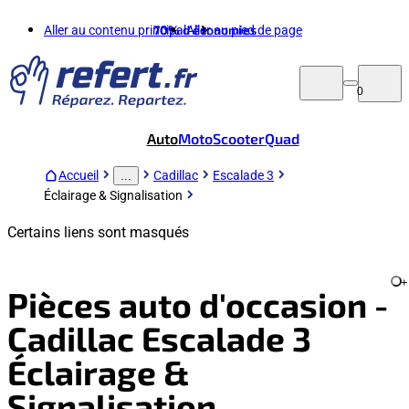
Aller au contenu principal
70%
d'économies
Aller au pied de page
0
Auto
Moto
Scooter
Quad
Accueil
Cadillac
Escalade 3
...
Éclairage & Signalisation
Certains liens sont masqués
+
Pièces auto d'occasion -
Cadillac Escalade 3
Éclairage &
Signalisation