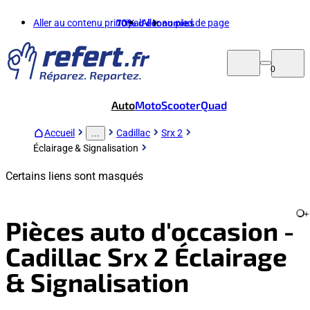
Aller au contenu principal
70%
d'économies
Aller au pied de page
0
Auto
Moto
Scooter
Quad
Accueil
Cadillac
Srx 2
...
Éclairage & Signalisation
Certains liens sont masqués
+
Pièces auto d'occasion -
Cadillac Srx 2 Éclairage
& Signalisation