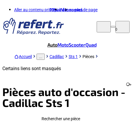
Aller au contenu principal
70%
d'économies
Aller au pied de page
0
Auto
Moto
Scooter
Quad
Accueil
Cadillac
Sts 1
Pièces
...
Certains liens sont masqués
+
Pièces auto d'occasion -
Cadillac Sts 1
Rechercher une pièce