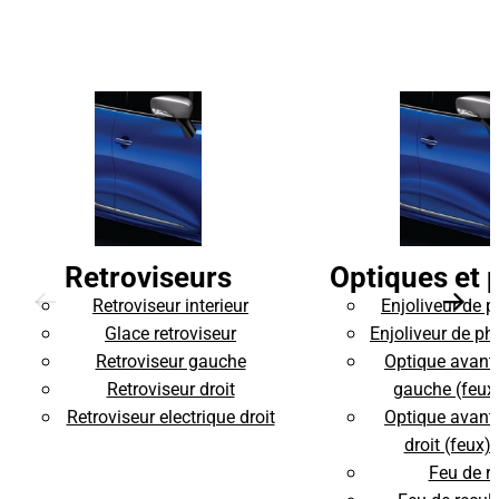
Retroviseurs
Optiques et 
Retroviseur interieur
Enjoliveur de p
Glace retroviseur
Enjoliveur de p
Retroviseur gauche
Optique avant 
Retroviseur droit
gauche (feux
Retroviseur electrique droit
Optique avant 
droit (feux)
Feu de r