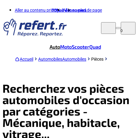
Aller au contenu principal
70%
d'économies
Aller au pied de page
0
Auto
Moto
Scooter
Quad
Accueil
Automobiles
Automobiles
Pièces
Recherchez vos pièces
automobiles d'occasion
par catégories -
Mécanique, habitacle,
vitrage...