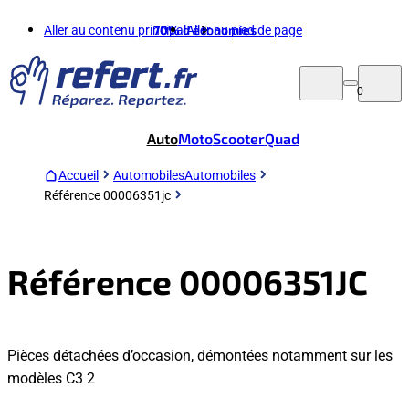
Aller au contenu principal
70%
d'économies
Aller au pied de page
0
Auto
Moto
Scooter
Quad
Accueil
Automobiles
Automobiles
Référence 00006351jc
Référence 00006351JC
Pièces détachées d’occasion, démontées notamment sur les
modèles C3 2