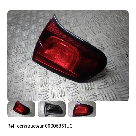
Réf. constructeur
00006351JC