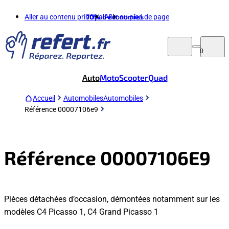
Aller au contenu principal
70%
d'économies
Aller au pied de page
0
Auto
Moto
Scooter
Quad
Accueil
Automobiles
Automobiles
Référence 00007106e9
Référence 00007106E9
Pièces détachées d’occasion, démontées notamment sur les
modèles C4 Picasso 1, C4 Grand Picasso 1