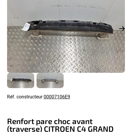
Réf. constructeur
00007106E9
Renfort pare choc avant
(traverse) CITROEN C4 GRAND