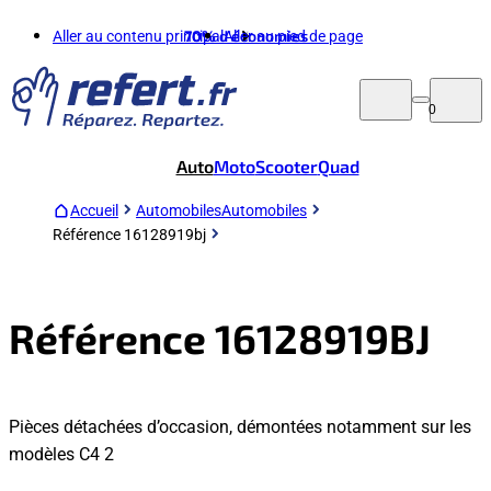
Aller au contenu principal
70%
d'économies
Aller au pied de page
0
Auto
Moto
Scooter
Quad
Accueil
Automobiles
Automobiles
Référence 16128919bj
Référence 16128919BJ
Pièces détachées d’occasion, démontées notamment sur les
modèles C4 2