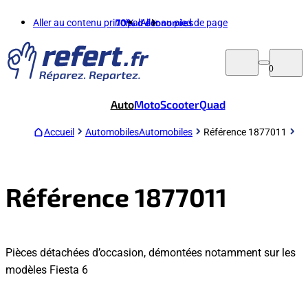
Aller au contenu principal
70%
d'économies
Aller au pied de page
0
Auto
Moto
Scooter
Quad
Accueil
Automobiles
Automobiles
Référence 1877011
Référence 1877011
Pièces détachées d’occasion, démontées notamment sur les
modèles Fiesta 6