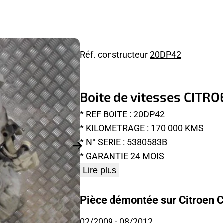
Réf. constructeur
20DP42
Boite de vitesses CITR
* REF BOITE : 20DP42
* KILOMETRAGE : 170 000 KMS
* N° SERIE : 5380583B
* GARANTIE 24 MOIS
Lire plus
Pièce démontée sur Citroen C
02/2009
- 08/2012