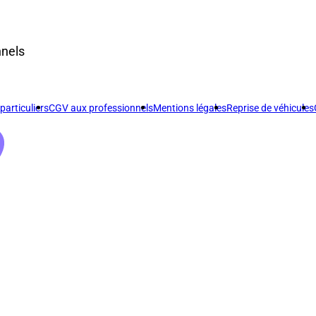
nnels
articuliers
CGV aux professionnels
Mentions légales
Reprise de véhicules