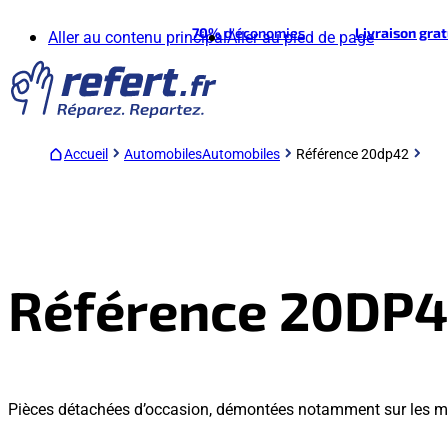
70%
d'économies
Livraison gra
Aller au contenu principal
Aller au pied de page
Accueil
Automobiles
Automobiles
Référence 20dp42
Référence 20DP
Pièces détachées d’occasion, démontées notamment sur les m