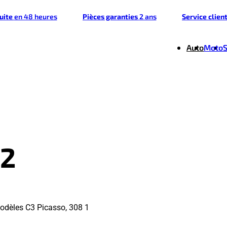
tuite
en 48 heures
Pièces garanties
2 ans
Service clien
Auto
Moto
42
odèles C3 Picasso, 308 1