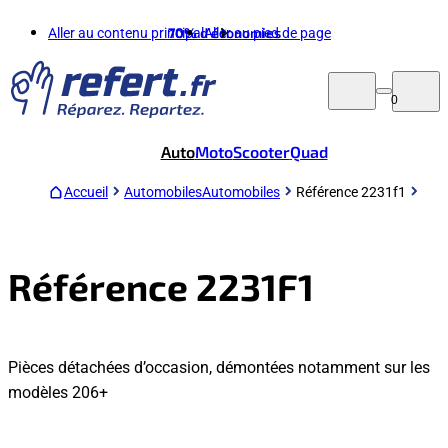
Aller au contenu principal
70%
d'économies
Aller au pied de page
0
Auto
Moto
Scooter
Quad
Accueil
Automobiles
Automobiles
Référence 2231f1
Référence 2231F1
Pièces détachées d’occasion, démontées notamment sur les
modèles 206+