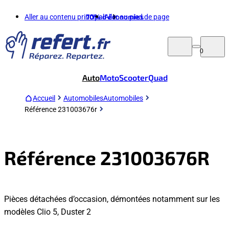
Aller au contenu principal
70%
d'économies
Aller au pied de page
0
Auto
Moto
Scooter
Quad
Accueil
Automobiles
Automobiles
Référence 231003676r
Référence 231003676R
Pièces détachées d’occasion, démontées notamment sur les
modèles Clio 5, Duster 2