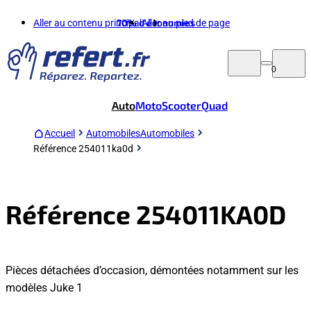
Aller au contenu principal
70%
d'économies
Aller au pied de page
0
Auto
Moto
Scooter
Quad
Accueil
Automobiles
Automobiles
Référence 254011ka0d
Référence 254011KA0D
Pièces détachées d’occasion, démontées notamment sur les
modèles Juke 1