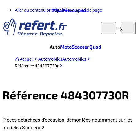
Aller au contenu principal
70%
d'économies
Aller au pied de page
0
Auto
Moto
Scooter
Quad
Accueil
Automobiles
Automobiles
Référence 484307730r
Référence 484307730R
Pièces détachées d’occasion, démontées notamment sur les
modèles Sandero 2