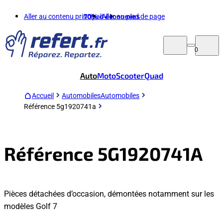
Aller au contenu principal
70%
d'économies
Aller au pied de page
0
Auto
Moto
Scooter
Quad
Accueil
Automobiles
Automobiles
Référence 5g1920741a
Référence 5G1920741A
Pièces détachées d’occasion, démontées notamment sur les
modèles Golf 7