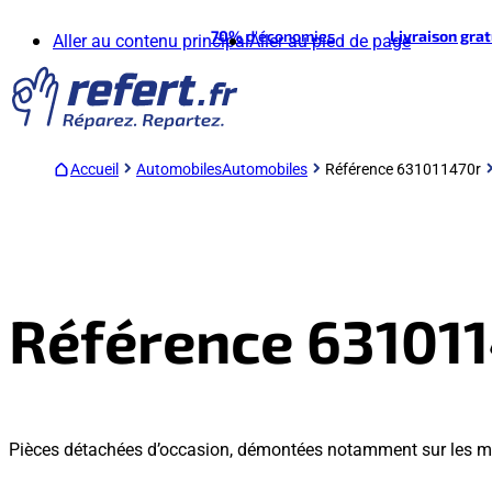
70%
d'économies
Livraison gra
Aller au contenu principal
Aller au pied de page
Accueil
Automobiles
Automobiles
Référence 631011470r
Référence 63101
Pièces détachées d’occasion, démontées notamment sur les 