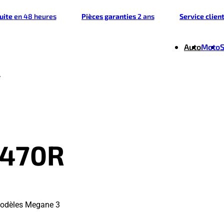
tuite
en 48 heures
Pièces garanties
2 ans
Service clien
Auto
Moto
1470R
modèles Megane 3