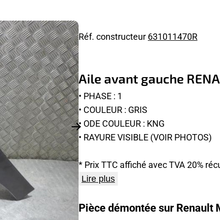
Réf. constructeur
631011470R
Aile avant gauche REN
• PHASE : 1
• COULEUR : GRIS
• ODE COULEUR : KNG
• RAYURE VISIBLE (VOIR PHOTOS)
* Prix TTC affiché avec TVA 20% réc
Lire plus
Pièce démontée sur Renault