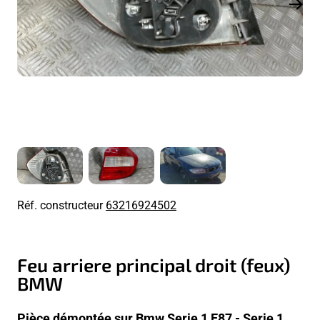
Réf. constructeur
63216924502
Feu arriere principal droit (feux)
BMW
Pièce démontée sur Bmw Serie 1 E87 - Serie 1