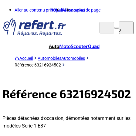
Aller au contenu principal
70%
d'économies
Aller au pied de page
0
Auto
Moto
Scooter
Quad
Accueil
Automobiles
Automobiles
Référence 63216924502
Référence 63216924502
Pièces détachées d’occasion, démontées notamment sur les
modèles Serie 1 E87