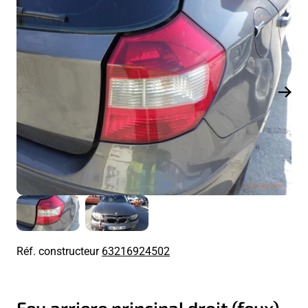
Réf. constructeur
63216924502
Feu arriere principal droit (feux)