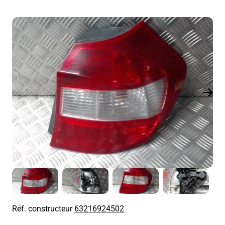
Réf. constructeur
63216924502