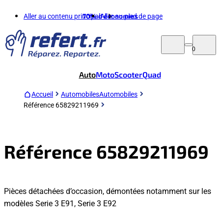
Aller au contenu principal
70%
d'économies
Aller au pied de page
0
Auto
Moto
Scooter
Quad
Accueil
Automobiles
Automobiles
Référence 65829211969
Référence 65829211969
Pièces détachées d’occasion, démontées notamment sur les
modèles Serie 3 E91, Serie 3 E92