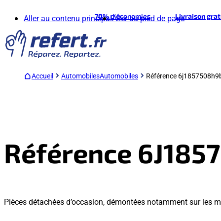
70%
d'économies
Livraison gra
Aller au contenu principal
Aller au pied de page
Accueil
Automobiles
Automobiles
Référence 6j1857508h9
Référence 6J185
Pièces détachées d’occasion, démontées notamment sur les m