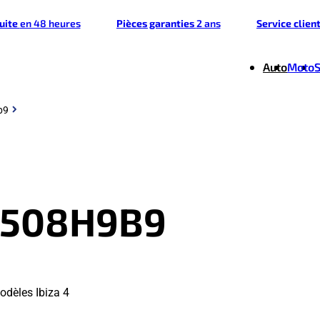
tuite
en 48 heures
Pièces garanties
2 ans
Service clien
Auto
Moto
b9
7508H9B9
odèles Ibiza 4