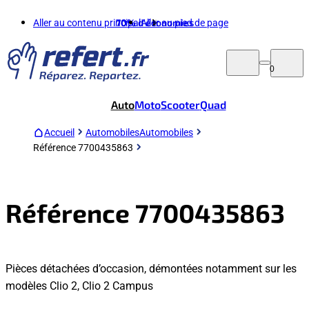
Aller au contenu principal
70%
d'économies
Aller au pied de page
0
Auto
Moto
Scooter
Quad
Accueil
Automobiles
Automobiles
Référence 7700435863
Référence 7700435863
Pièces détachées d’occasion, démontées notamment sur les
modèles Clio 2, Clio 2 Campus