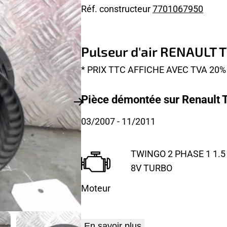
Réf. constructeur
7701067950
Pulseur d'air RENAULT
* PRIX TTC AFFICHE AVEC TVA 2
Pièce démontée sur Renault 
03/2007
- 11/2011
TWINGO 2 PHASE 1 1.5 
8V TURBO
Moteur
En savoir plus