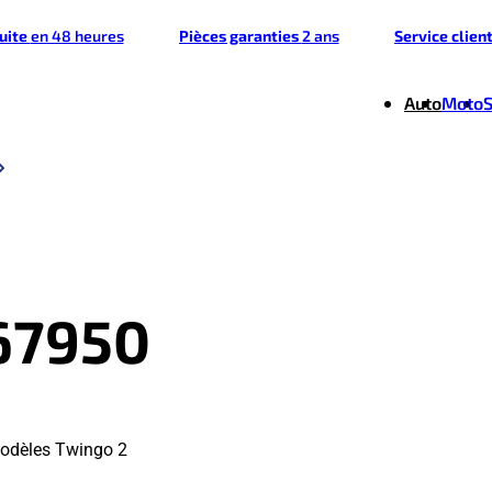
tuite
en 48 heures
Pièces garanties
2 ans
Service clien
Auto
Moto
67950
modèles Twingo 2