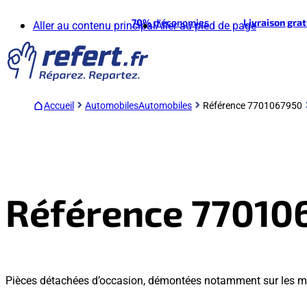
70%
d'économies
Livraison gra
Aller au contenu principal
Aller au pied de page
Accueil
Automobiles
Automobiles
Référence 7701067950
Référence 77010
Pièces détachées d’occasion, démontées notamment sur les 