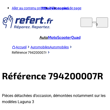
Aller au contenu principal
70%
d'économies
Aller au pied de page
0
Auto
Moto
Scooter
Quad
Accueil
Automobiles
Automobiles
Référence 794200007r
Référence 794200007R
Pièces détachées d’occasion, démontées notamment sur les
modèles Laguna 3